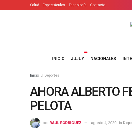
Salud
Espectáculos
Tecnología
Contacto
INICIO
JUJUY
NACIONALES
INT
Inicio
Deportes
AHORA ALBERTO F
PELOTA
por
RAUL RODRIGUEZ
agosto 4, 2020
in
Depo