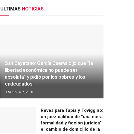
ULTIMAS
NOTICIAS
San Cayetano: García Cuerva dijo que “la
libertad económica no puede ser
absoluta” y pidió por los pobres y los
endeudados
AGOSTO 7, 2026
Revés para Tapia y Toviggino:
un juez calificó de “una mera
formalidad y ficción jurídica”
el cambio de domicilio de la