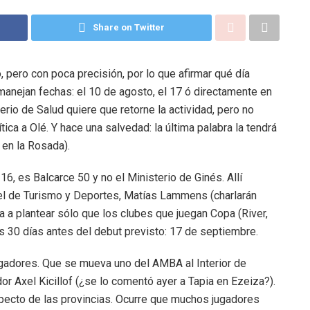
Share on Twitter
, pero con poca precisión, por lo que afirmar qué día
manejan fechas: el 10 de agosto, el 17 ó directamente en
rio de Salud quiere que retorne la actividad, pero no
ica a Olé. Y hace una salvedad: la última palabra la tendrá
 en la Rosada).
16, es Balcarce 50 y no el Ministerio de Ginés. Allí
, el de Turismo y Deportes, Matías Lammens (charlarán
va a plantear sólo que los clubes que juegan Copa (River,
s 30 días antes del debut previsto: 17 de septiembre.
jugadores. Que se mueva uno del AMBA al Interior de
or Axel Kicillof (¿se lo comentó ayer a Tapia en Ezeiza?).
ecto de las provincias. Ocurre que muchos jugadores