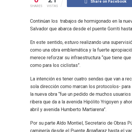
Share on Facebook
SHARES
VISTAS
Continúan los trabajos de hormigonado en la nuev
Salvador que abarca desde el puente Gorriti hasta
En este sentido, estuvo realizando una supervisió
como una obra emblemática y la fuerte apropiació
merece reforzar su infraestructura “que tiene que
como para los ciclistas”.
La intención es tener cuatro sendas que van a rec
sola dirección como marcan los protocolos- para l
la nueva obra “fue un pedido de muchos usuarios d
ribera que da a la avenida Hipólito Yrigoyen y aho
abril y avenida Humberto Martiarena”.
Por su parte Aldo Montiel, Secretario de Obras Pú
caminería desde el Puente Argañaraz hasta el vad