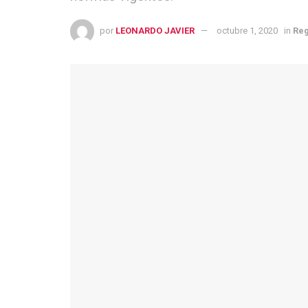
por
LEONARDO JAVIER
octubre 1, 2020
in
Re