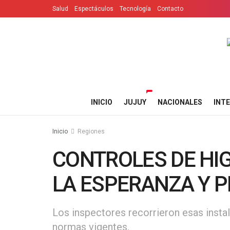
Salud
Espectáculos
Tecnología
Contacto
INICIO
JUJUY
NACIONALES
INT
Inicio
Regiones
CONTROLES DE HIG
LA ESPERANZA Y P
Los inspectores recorrieron esas insta
normas vigentes.