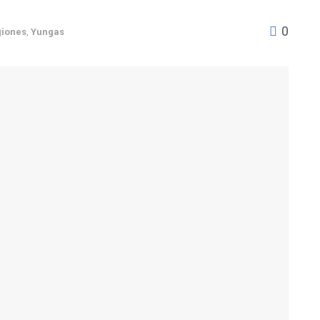
0
giones
,
Yungas