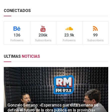
CONECTADOS
136
206k
23.9k
99
Followers
Subscribers
Followers
Subscribers
ULTIMAS
NOTICIAS
Gonzalo Serrano: «Esperamos que esta semana se
defina el futuro de la obra pública en la provincia»