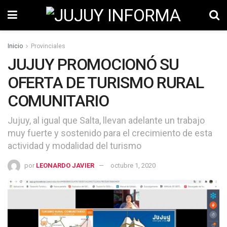
Inicio
Provinciales
JUJUY PROMOCIONÓ SU
OFERTA DE TURISMO RURAL
COMUNITARIO
Jujuy, al igual que Salta, llevan adelante un trabajo
muy fuerte y sostenido para el crecimiento de esta
actividad y modalidad del turismo
por
LEONARDO JAVIER
octubre 1, 2020