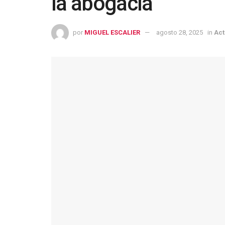
la abogacía
por
MIGUEL ESCALIER
agosto 28, 2025
in
Act