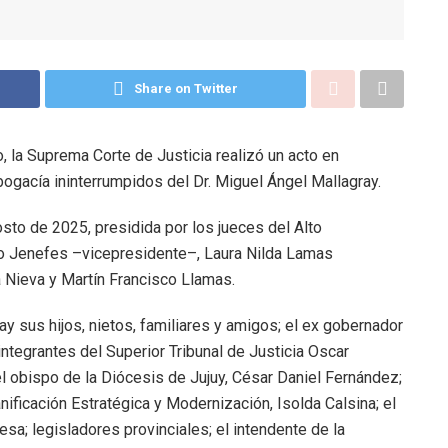
Share on Twitter
, la Suprema Corte de Justicia realizó un acto en
bogacía ininterrumpidos del Dr. Miguel Ángel Mallagray.
sto de 2025, presidida por los jueces del Alto
lo Jenefes –vicepresidente–, Laura Nilda Lamas
 Nieva y Martín Francisco Llamas.
y sus hijos, nietos, familiares y amigos; el ex gobernador
 integrantes del Superior Tribunal de Justicia Oscar
l obispo de la Diócesis de Jujuy, César Daniel Fernández;
nificación Estratégica y Modernización, Isolda Calsina; el
sa; legisladores provinciales; el intendente de la