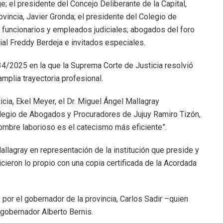
e; el presidente del Concejo Deliberante de la Capital,
rovincia, Javier Gronda; el presidente del Colegio de
 funcionarios y empleados judiciales; abogados del foro
cial Freddy Berdeja e invitados especiales.
º 34/2025 en la que la Suprema Corte de Justicia resolvió
amplia trayectoria profesional.
cia, Ekel Meyer, el Dr. Miguel Ángel Mallagray
olegio de Abogados y Procuradores de Jujuy Ramiro Tizón,
hombre laborioso es el catecismo más eficiente”.
llagray en representación de la institución que preside y
icieron lo propio con una copia certificada de la Acordada
por el gobernador de la provincia, Carlos Sadir –quien
egobernador Alberto Bernis.