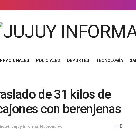
ERNACIONALES
POLICIALES
DEPORTES
TECNOLOGÍA
SA
traslado de 31 kilos de
cajones con berenjenas
0
lidad
,
Jujuy Informa
,
Nacionales