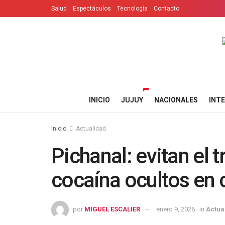
Salud
Espectáculos
Tecnología
Contacto
INICIO
JUJUY
NACIONALES
INT
Inicio
Actualidad
Pichanal: evitan el 
cocaína ocultos en 
por
MIGUEL ESCALIER
enero 9, 2026
in
Actua