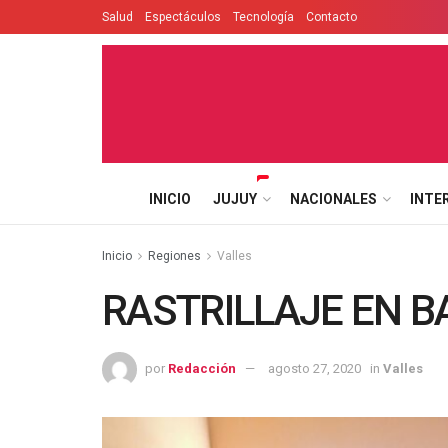
Salud
Espectáculos
Tecnología
Contacto
INICIO
JUJUY
NACIONALES
INTE
Inicio
Regiones
Valles
RASTRILLAJE EN B
por
Redacción
agosto 27, 2020
in
Valles