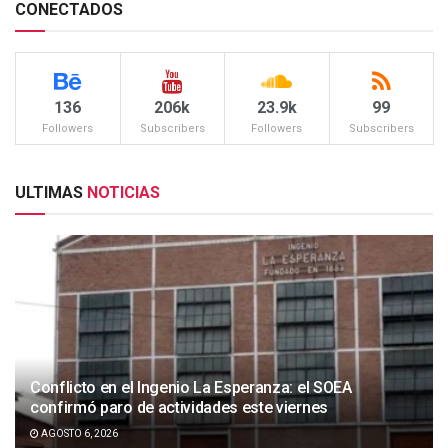
CONECTADOS
136
206k
23.9k
99
Followers
Subscribers
Followers
Subscribers
ULTIMAS
NOTICIAS
Conflicto en el Ingenio La Esperanza: el SOEA
confirmó paro de actividades este viernes
AGOSTO 6, 2026