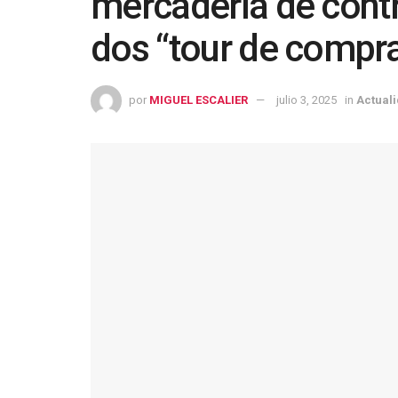
mercadería de cont
dos “tour de compr
por
MIGUEL ESCALIER
julio 3, 2025
in
Actual