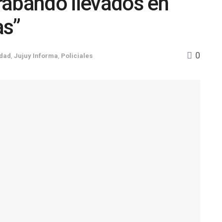
rabando llevados en
as”
0
idad
,
Jujuy Informa
,
Policiales