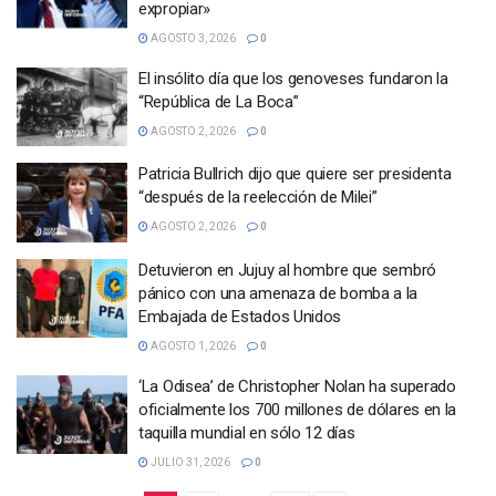
expropiar»
AGOSTO 3, 2026
0
El insólito día que los genoveses fundaron la
“República de La Boca”
AGOSTO 2, 2026
0
Patricia Bullrich dijo que quiere ser presidenta
“después de la reelección de Milei”
AGOSTO 2, 2026
0
Detuvieron en Jujuy al hombre que sembró
pánico con una amenaza de bomba a la
Embajada de Estados Unidos
AGOSTO 1, 2026
0
‘La Odisea’ de Christopher Nolan ha superado
oficialmente los 700 millones de dólares en la
taquilla mundial en sólo 12 días
JULIO 31, 2026
0