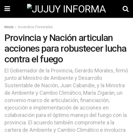
Inicio
Incendios Forestales
Provincia y Nación articulan
acciones para robustecer lucha
contra el fuego
El Gobernador de la Provincia, Gerardo Morales, firmó
junto al Ministro de Ambiente y Desarrollo
Sustentable de Nación, Juan Cabandie, y la Ministra
de Ambiente y Cambio Climático, María Zigarán, un
convenio marco de articulación, financiación,
ejecución e implementación de acciones en
colaboración para el óptimo manejo del fuego con la
provincia. El acuerdo también compromete a la
cartera de Ambiente y Cambio Climático e involucra