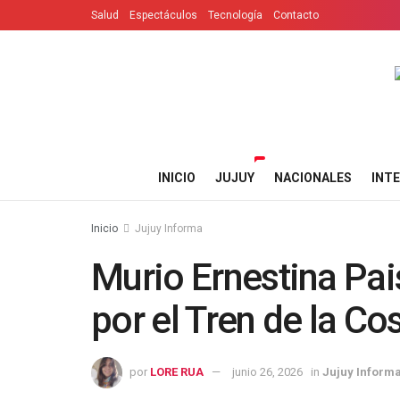
Salud
Espectáculos
Tecnología
Contacto
INICIO
JUJUY
NACIONALES
INT
Inicio
Jujuy Informa
Murio Ernestina Pai
por el Tren de la Co
por
LORE RUA
junio 26, 2026
in
Jujuy Inform