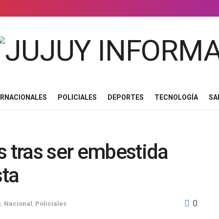
ERNACIONALES
POLICIALES
DEPORTES
TECNOLOGÍA
SA
s tras ser embestida
sta
0
a
,
Nacional
,
Policiales