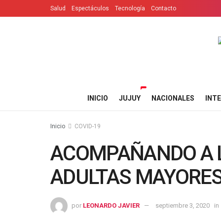
Salud
Espectáculos
Tecnología
Contacto
INICIO
JUJUY
NACIONALES
INT
Inicio
COVID-19
ACOMPAÑANDO A 
ADULTAS MAYORES
por
LEONARDO JAVIER
septiembre 3, 2020
in