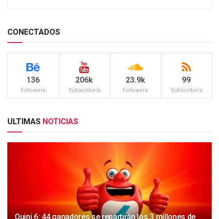
CONECTADOS
136
206k
23.9k
99
Followers
Subscribers
Followers
Subscribers
ULTIMAS
NOTICIAS
Quini 6: 44 ganadores se repartirán los 3 millones de