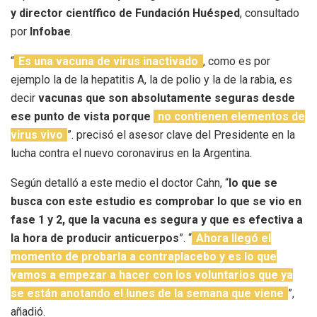
y
director científico de Fundación Huésped
, consultado
por
Infobae
.
“
Es una vacuna de virus inactivado
, como es por
ejemplo la de la hepatitis A, la de polio y la de la rabia, es
decir
vacunas que son absolutamente seguras desde
ese punto de vista porque
no contienen elementos de
virus vivo
”. precisó el asesor clave del Presidente en la
lucha contra el nuevo coronavirus en la Argentina.
Según detalló a este medio el doctor Cahn, “
lo que se
busca con este estudio es comprobar lo que se vio en
fase 1 y 2, que la vacuna es segura y que es efectiva a
la hora de producir anticuerpos
”. “
Ahora llegó el
momento de probarla a contraplacebo y es lo que
vamos a empezar a hacer con los voluntarios que ya
se están anotando el lunes de la semana que viene
”,
añadió.