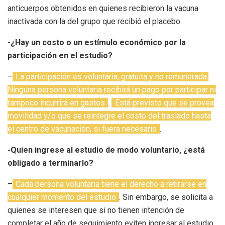
anticuerpos obtenidos en quienes recibieron la vacuna
inactivada con la del grupo que recibió el placebo.
-¿Hay un costo o un estímulo económico por la
participación en el estudio?
–
La participación es voluntaria, gratuita y no remunerada.
Ninguna persona voluntaria recibirá un pago por participar ni
tampoco incurrirá en gastos
.
Está previsto que se provea
movilidad y/o que se reintegre el costo del traslado hasta
el centro de vacunación, si fuera necesario
.
-Quien ingrese al estudio de modo voluntario, ¿está
obligado a terminarlo?
–
Cada persona voluntaria tiene el derecho a retirarse en
cualquier momento del estudio
. Sin embargo, se solicita a
quienes se interesen que si no tienen intención de
completar el año de seguimiento eviten ingresar al estudio,