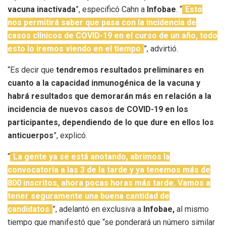
vacuna inactivada
”, especificó Cahn a
Infobae
. “
Esto
nos permitirá saber que pasa con la incidencia de
casos clínicos de COVID-19 en el curso de un año, todo
esto lo iremos viendo en el tiempo
”, advirtió.
“Es decir que
tendremos resultados preliminares en
cuanto a la capacidad inmunogénica de la vacuna y
habrá resultados que demorarán más en relación a la
incidencia de nuevos casos de COVID-19 en los
participantes, dependiendo de lo que dure en ellos los
anticuerpos
”, explicó.
“
La gente ya se está anotando, abrimos la
convocatoria a las 3 de la tarde y ya tenemos más de
800 inscritos, ahora pocas horas más tarde. Vamos a
tener seguramente una buena cantidad de
candidatos
”, adelantó en exclusiva a
Infobae,
al mismo
tiempo que manifestó que “se ponderará un número similar