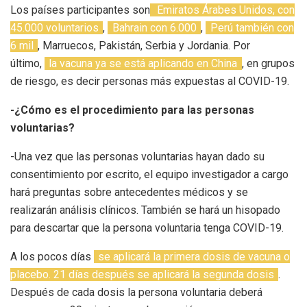
Los países participantes son
Emiratos Árabes Unidos, con
45.000 voluntarios
,
Bahrain con 6.000
,
Perú también con
6 mil
, Marruecos, Pakistán, Serbia y Jordania. Por
último,
la vacuna ya se está aplicando en China
, en grupos
de riesgo, es decir personas más expuestas al COVID-19.
-¿Cómo es el procedimiento para las personas
voluntarias?
-Una vez que las personas voluntarias hayan dado su
consentimiento por escrito, el equipo investigador a cargo
hará preguntas sobre antecedentes médicos y se
realizarán análisis clínicos. También se hará un hisopado
para descartar que la persona voluntaria tenga COVID-19.
A los pocos días
se aplicará la primera dosis de vacuna o
placebo. 21 días después se aplicará la segunda dosis
.
Después de cada dosis la persona voluntaria deberá