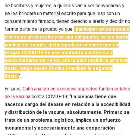
de hombres y mujeres, a quienes van a ser convocadas y
se les brindará un material escrito para que lean con un
consentimiento firmado, tienen derecho a leerlo y decidir no
formar parte de la prueba ya que
participar en un estudio
clínico es un derecho y no una obligación, se les harán
análisis de sangre, un hisopado para saber que no
tengan COVID-19 en ese momento y entre 3 a 7
aproximadamente se los citará para recibir la primera
dosis, luego pasan 21 días y reciben la segunda
dosis
”.
En junio,
Cahn analizó en exclusiva aspectos fundamentales
de la vacuna
contra COVID-19: “
La ciencia tiene que
hacerse cargo del debate en relación a la accesibilidad
y distribución de la vacuna, absolutamente. Primero se
trata de un problema logístico, implica un esfuerzo
monumental y necesariamente una cooperación