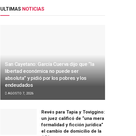
ULTIMAS
NOTICIAS
San Cayetano: García Cuerva dijo que “la
libertad económica no puede ser
absoluta” y pidió por los pobres y los
endeudados
AGOSTO 7, 2026
Revés para Tapia y Toviggino:
un juez calificó de “una mera
formalidad y ficción jurídica”
el cambio de domicilio de la