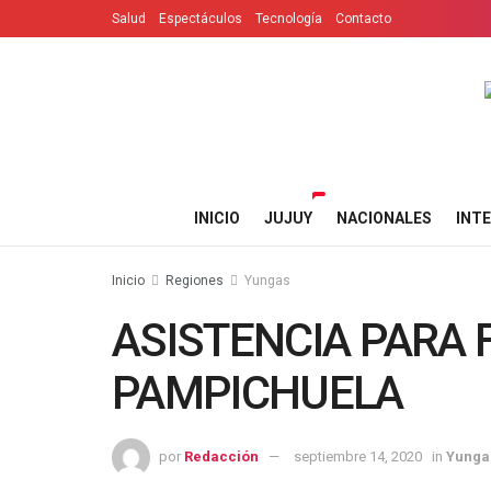
Salud
Espectáculos
Tecnología
Contacto
INICIO
JUJUY
NACIONALES
INT
Inicio
Regiones
Yungas
ASISTENCIA PARA 
PAMPICHUELA
por
Redacción
septiembre 14, 2020
in
Yunga