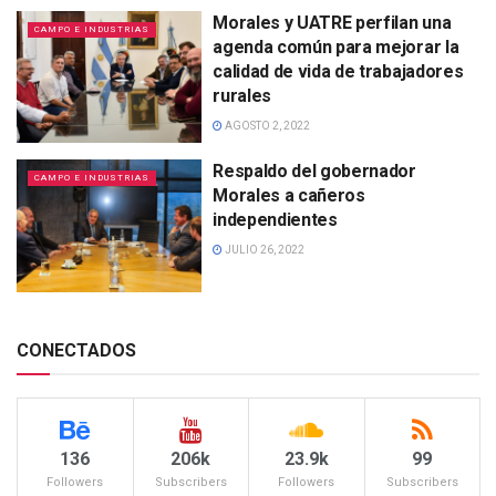
Morales y UATRE perfilan una
CAMPO E INDUSTRIAS
agenda común para mejorar la
calidad de vida de trabajadores
rurales
AGOSTO 2, 2022
Respaldo del gobernador
CAMPO E INDUSTRIAS
Morales a cañeros
independientes
JULIO 26, 2022
CONECTADOS
136
206k
23.9k
99
Followers
Subscribers
Followers
Subscribers