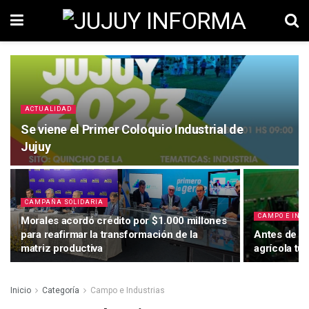
ACTUALIDAD
Se viene el Primer Coloquio Industrial de
Jujuy
CAMPAÑA SOLIDARIA
CAMPO E IND
Morales acordó crédito por $1.000 millones
para reafirmar la transformación de la
Antes de la
matriz productiva
agrícola tu
Inicio
Categoría
Campo e Industrias