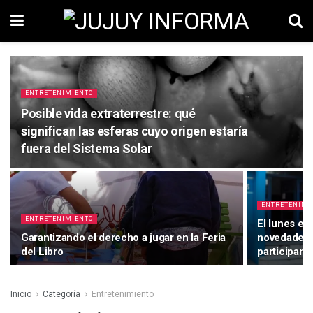
ENTRETENIMIENTO
Posible vida extraterrestre: qué
significan las esferas cuyo origen estaría
fuera del Sistema Solar
ENTRETENIMI
ENTRETENIMIENTO
El lunes em
Garantizando el derecho a jugar en la Feria
novedades t
del Libro
participan 
Inicio
Categoría
Entretenimiento