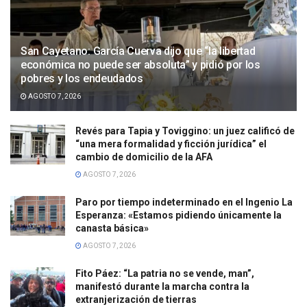
San Cayetano: García Cuerva dijo que “la libertad
económica no puede ser absoluta” y pidió por los
pobres y los endeudados
AGOSTO 7, 2026
Revés para Tapia y Toviggino: un juez calificó de
“una mera formalidad y ficción jurídica” el
cambio de domicilio de la AFA
AGOSTO 7, 2026
Paro por tiempo indeterminado en el Ingenio La
Esperanza: «Estamos pidiendo únicamente la
canasta básica»
AGOSTO 7, 2026
Fito Páez: “La patria no se vende, man”,
manifestó durante la marcha contra la
extranjerización de tierras