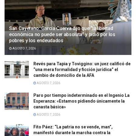
San Cayetano: García Cuerva dijo que “la libertad
económica no puede ser absoluta” y pidió por los
pobres y los endeudados
AGOSTO 7, 2026
Revés para Tapia y Toviggino: un juez calificó de
“una mera formalidad y ficción jurídica” el
cambio de domicilio de la AFA
AGOSTO 7, 2026
Paro por tiempo indeterminado en el Ingenio La
Esperanza: «Estamos pidiendo únicamente la
canasta básica»
AGOSTO 7, 2026
Fito Páez: “La patria no se vende, man”,
manifestó durante la marcha contra la