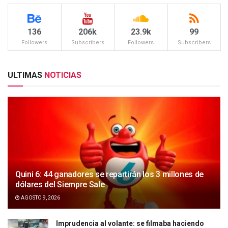
136
206k
23.9k
99
Followers
Subscribers
Followers
Subscribers
ULTIMAS
NOTICIAS
Quini 6: 44 ganadores se repartirán los 3 millones de
dólares del Siempre Sale
AGOSTO 9, 2026
Imprudencia al volante: se filmaba haciendo