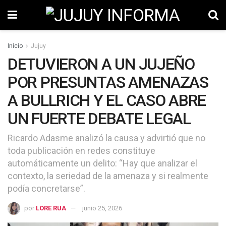
Inicio
Jujuy
DETUVIERON A UN JUJEÑO
POR PRESUNTAS AMENAZAS
A BULLRICH Y EL CASO ABRE
UN FUERTE DEBATE LEGAL
Ricardo Adasme analizó la causa y advirtió que no
toda publicación en redes constituye
automáticamente un delito: “Hay que analizar el
contexto, la seriedad de la amenaza y si realmente
podía concretarse”.
por
LORE RUA
junio 25, 2026