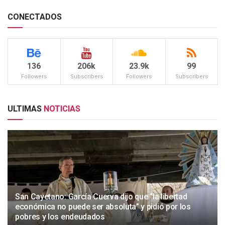
CONECTADOS
136
206k
23.9k
99
Followers
Subscribers
Followers
Subscribers
ULTIMAS
NOTICIAS
San Cayetano: García Cuerva dijo que “la libertad
económica no puede ser absoluta” y pidió por los
pobres y los endeudados