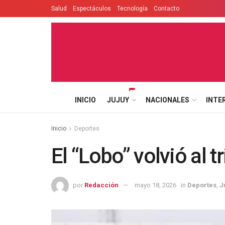
Salud
Espectáculos
Tecnología
Contacto
INICIO
JUJUY
NACIONALES
INTE
Inicio
Deportes
El “Lobo” volvió al t
por
Redacción
mayo 18, 2026
in
Deportes
,
J