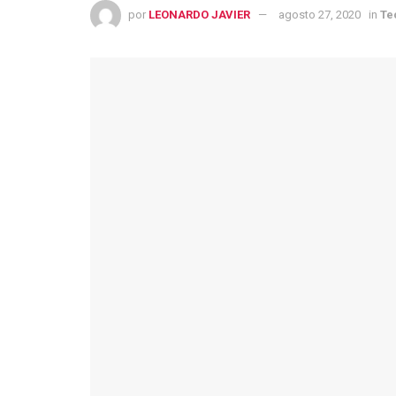
por
LEONARDO JAVIER
agosto 27, 2020
in
Te