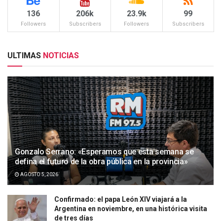
136
206k
23.9k
99
Followers
Subscribers
Followers
Subscribers
ULTIMAS
NOTICIAS
Gonzalo Serrano: «Esperamos que esta semana se
defina el futuro de la obra pública en la provincia»
AGOSTO 5, 2026
Confirmado: el papa León XIV viajará a la
Argentina en noviembre, en una histórica visita
de tres días