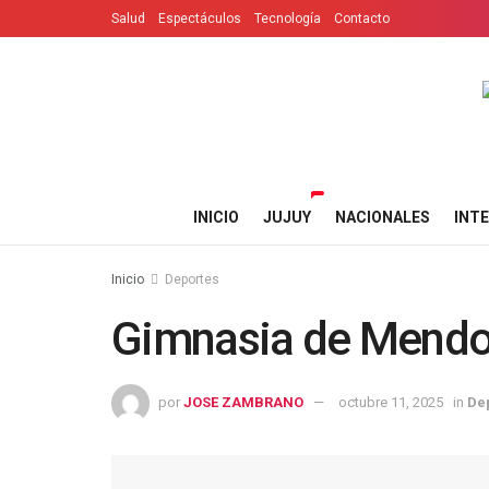
Salud
Espectáculos
Tecnología
Contacto
INICIO
JUJUY
NACIONALES
INT
Inicio
Deportes
Gimnasia de Mendo
por
JOSE ZAMBRANO
octubre 11, 2025
in
De