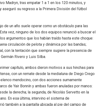
ivo Madryn, tras empatar 1 a 1 en los 120 minutos, y
 aseguró su regreso a la Primera División del fútbol
ajo de un año suele operar como un obstáculo para las
Esta vez, ninguno de los dos equipos renunció a buscar el
 los argumentos que los habían traído hasta este choque:
uena circulación de pelota y dinámica por las bandas;
l, con la tentación que siempre sugiere la presencia de
ermán Rivero y Luis Silba.
 primer capítulo, ambos dieron motivos a sus hinchas para
butense, con un remate desde la medialuna de Diego Crego
 El elenco mendocino, con dos acciones sumamente
l arco de Yair Bonnín y ambas fueron anuladas por manos:
esde la derecha; la segunda, de Nicolás Servetto en la
ano. En esa última, intervino el sistema de
rió también a la pantalla ubicada al pie del campo de