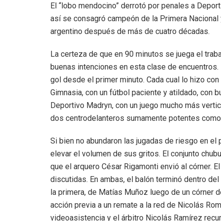
El “lobo mendocino” derrotó por penales a Deport
así se consagró campeón de la Primera Nacional y
argentino después de más de cuatro décadas.
La certeza de que en 90 minutos se juega el trab
buenas intenciones en esta clase de encuentros. 
gol desde el primer minuto. Cada cual lo hizo con
Gimnasia, con un fútbol paciente y atildado, con b
Deportivo Madryn, con un juego mucho más vertica
dos centrodelanteros sumamente potentes como G
Si bien no abundaron las jugadas de riesgo en el
elevar el volumen de sus gritos. El conjunto chu
que el arquero César Rigamonti envió al córner.
discutidas. En ambas, el balón terminó dentro de
la primera, de Matías Muñoz luego de un córner d
acción previa a un remate a la red de Nicolás Rom
videoasistencia y el árbitro Nicolás Ramírez recur