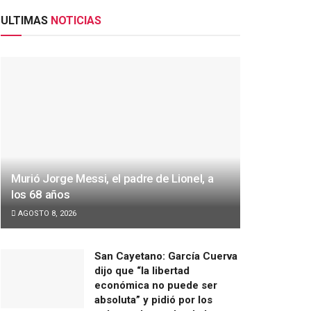
ULTIMAS
NOTICIAS
Murió Jorge Messi, el padre de Lionel, a
los 68 años
AGOSTO 8, 2026
San Cayetano: García Cuerva
dijo que “la libertad
económica no puede ser
absoluta” y pidió por los