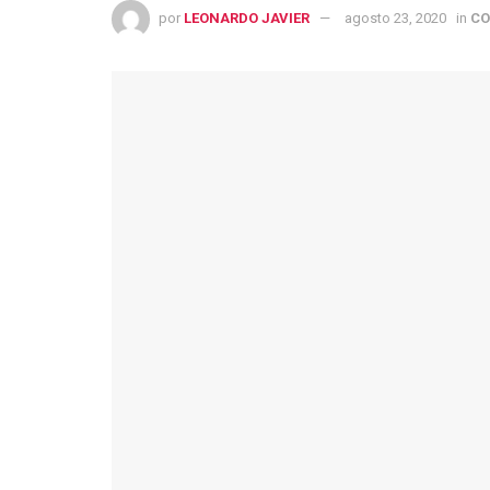
por
LEONARDO JAVIER
agosto 23, 2020
in
CO