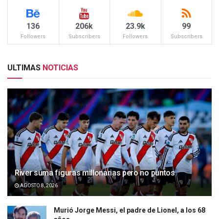
136
206k
23.9k
99
Followers
Subscribers
Followers
Subscribers
ULTIMAS
NOTICIAS
River suma figuras millonarias pero no puntos
AGOSTO 8, 2026
Murió Jorge Messi, el padre de Lionel, a los 68