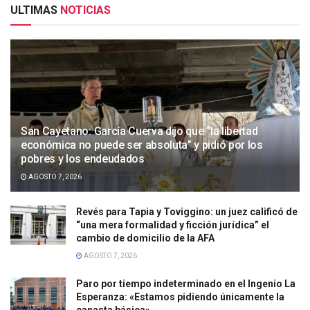
ULTIMAS
NOTICIAS
San Cayetano: García Cuerva dijo que “la libertad
económica no puede ser absoluta” y pidió por los
pobres y los endeudados
AGOSTO 7, 2026
Revés para Tapia y Toviggino: un juez calificó de
“una mera formalidad y ficción jurídica” el
cambio de domicilio de la AFA
AGOSTO 7, 2026
Paro por tiempo indeterminado en el Ingenio La
Esperanza: «Estamos pidiendo únicamente la
canasta básica»