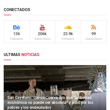
CONECTADOS
136
206k
23.9k
99
Followers
Subscribers
Followers
Subscribers
ULTIMAS
NOTICIAS
San Cayetano: García Cuerva dijo que “la libertad
económica no puede ser absoluta” y pidió por los
pobres y los endeudados