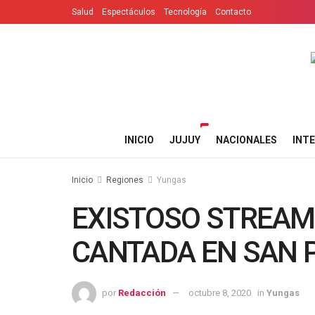
Salud
Espectáculos
Tecnología
Contacto
INICIO
JUJUY
NACIONALES
INT
Inicio
Regiones
Yungas
EXISTOSO STREAMI
CANTADA EN SAN 
por
Redacción
octubre 8, 2020
in
Yungas