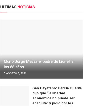
ULTIMAS
NOTICIAS
Murió Jorge Messi, el padre de Lionel, a
los 68 años
AGOSTO 8, 2026
San Cayetano: García Cuerva
dijo que “la libertad
económica no puede ser
absoluta” y pidió por los