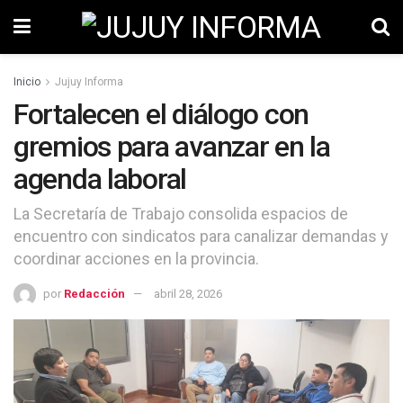
Inicio
Jujuy Informa
Fortalecen el diálogo con
gremios para avanzar en la
agenda laboral
La Secretaría de Trabajo consolida espacios de
encuentro con sindicatos para canalizar demandas y
coordinar acciones en la provincia.
por
Redacción
abril 28, 2026