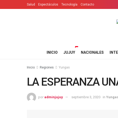
Salud
Espectáculos
Tecnología
Contacto
INICIO
JUJUY
NACIONALES
INT
Inicio
Regiones
Yungas
LA ESPERANZA UNA
por
adminjujuy
septiembre 3, 2020
in
Yunga