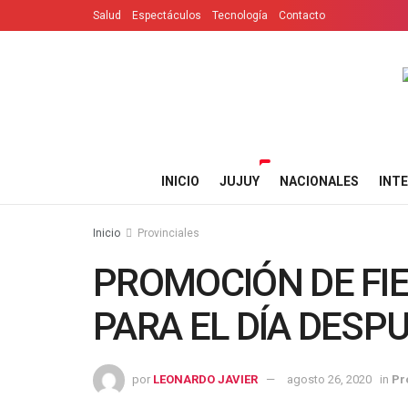
Salud
Espectáculos
Tecnología
Contacto
INICIO
JUJUY
NACIONALES
INT
Inicio
Provinciales
PROMOCIÓN DE FI
PARA EL DÍA DESP
por
LEONARDO JAVIER
agosto 26, 2020
in
Pr