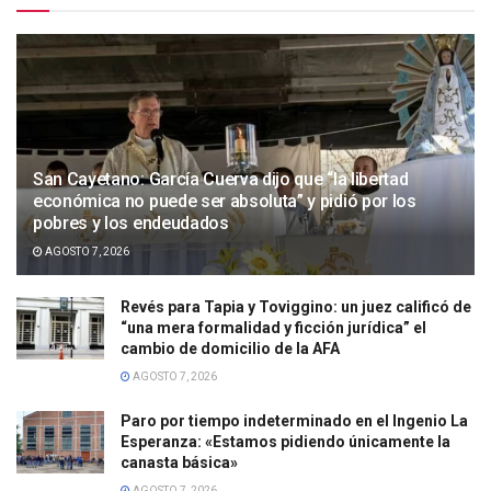
San Cayetano: García Cuerva dijo que “la libertad
económica no puede ser absoluta” y pidió por los
pobres y los endeudados
AGOSTO 7, 2026
Revés para Tapia y Toviggino: un juez calificó de
“una mera formalidad y ficción jurídica” el
cambio de domicilio de la AFA
AGOSTO 7, 2026
Paro por tiempo indeterminado en el Ingenio La
Esperanza: «Estamos pidiendo únicamente la
canasta básica»
AGOSTO 7, 2026