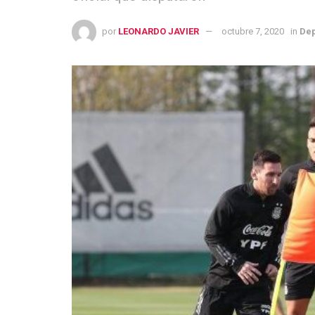
por
LEONARDO JAVIER
octubre 7, 2020
in
Dep