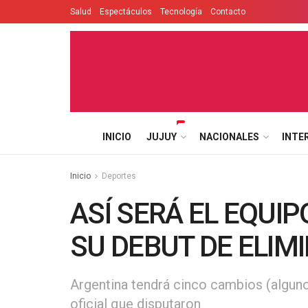
Salud
Espectáculos
Tecnología
Contacto
INICIO
JUJUY
NACIONALES
INTE
Inicio
Deportes
ASÍ SERÁ EL EQUI
SU DEBUT DE ELIM
Argentina tendrá cinco cambios (alguno
oficial que disputaron