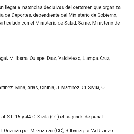
con llegar a instancias decisivas del certamen que organiza
aría de Deportes, dependiente del Ministerio de Gobierno,
rticulado con el Ministerio de Salud, Same, Ministerio de
gal, M. Ibarra, Quispe, Díaz, Valdiviezo, Llampa, Cruz,
nez, Mina, Arias, Cinthia, J. Martínez, Cl. Sivila, O.
al. ST: 16´y 44´C. Sivila (CC) el segundo de penal.
 I. Guzmán por M. Guzmán (CC); 8´Ibarra por Valdiviezo