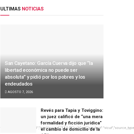
ULTIMAS
NOTICIAS
San Cayetano: García Cuerva dijo que “la
libertad económica no puede ser
absoluta” y pidió por los pobres y los
endeudados
AGOSTO 7, 2026
Revés para Tapia y Toviggino:
un juez calificó de “una mera
formalidad y ficción jurídica”
platform":"mobile_1","appVersion":"17.5.0","os":"ios","product":"vicut","source_type":
el cambio de domicilio de la