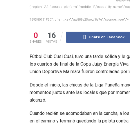
8AD6-474
{"region":"AR","source_platform":"mobile_1","capability_name":"cap
769D80791FBC","client_key":"aw889s25wozf8s7e","source_type":"vicu
0
16
Share on Facebook
SHARES
VISTAS
Fútbol Club Cusi Cusi, tuvo una tarde sólida y le 
los cuartos de final de la Copa Jujuy Energía Viv
Unión Deportiva Maimará fueron controladas por S
Desde el inicio, las chicas de la Liga Puneña man
momentos justos ante las locales que por moment
alcanzó.
Cuando recién se acomodaban en la cancha, a los 
en el camino y terminó quedando la pelota contra 