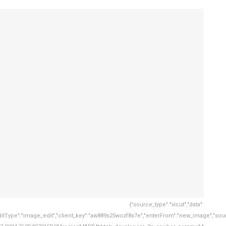
{"source_type":"vicut","data":
itType":"image_edit","client_key":"aw889s25wozf8s7e","enterFrom":"new_image","source_