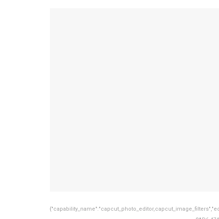
{"capability_name":"capcut_photo_editor,capcut_image_filters","ed