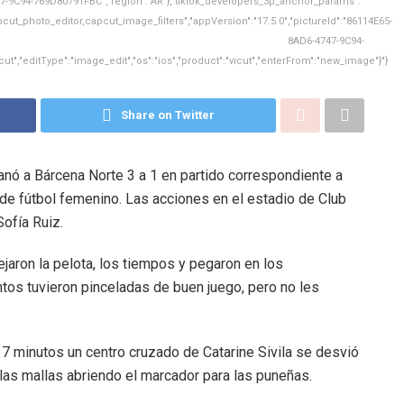
7-9C94-769D80791FBC","region":"AR"},"tiktok_developers_3p_anchor_params":"
cut_photo_editor,capcut_image_filters","appVersion":"17.5.0","pictureId":"86114E65-
8AD6-4747-9C94-
t","editType":"image_edit","os":"ios","product":"vicut","enterFrom":"new_image"}"}
Share on Twitter
ganó a Bárcena Norte 3 a 1 en partido correspondiente a
a de fútbol femenino. Las acciones en el estadio de Club
ofía Ruiz.
ejaron la pelota, los tiempos y pegaron en los
os tuvieron pinceladas de buen juego, pero no les
7 minutos un centro cruzado de Catarine Sivila se desvió
las mallas abriendo el marcador para las puneñas.