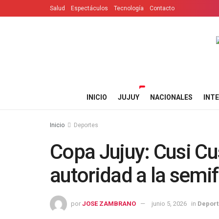
Salud
Espectáculos
Tecnología
Contacto
INICIO
JUJUY
NACIONALES
INT
Inicio
Deportes
Copa Jujuy: Cusi Cu
autoridad a la semif
por
JOSE ZAMBRANO
junio 5, 2026
in
Deport