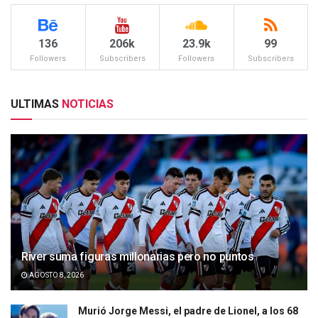
136
206k
23.9k
99
Followers
Subscribers
Followers
Subscribers
ULTIMAS
NOTICIAS
River suma figuras millonarias pero no puntos
AGOSTO 8, 2026
Murió Jorge Messi, el padre de Lionel, a los 68