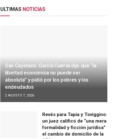
ULTIMAS
NOTICIAS
San Cayetano: García Cuerva dijo que “la
libertad económica no puede ser
absoluta” y pidió por los pobres y los
endeudados
AGOSTO 7, 2026
Revés para Tapia y Toviggino:
un juez calificó de “una mera
formalidad y ficción jurídica”
el cambio de domicilio de la