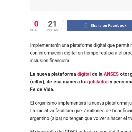
0
21
Share on Facebook
SHARES
VISTAS
Implementarán una plataforma digital que permit
con información digital en tiempo real para el proc
inclusión financiera.
La nueva plataforma
digital
de la
ANSES
otorg
(cdhv), de esa manera los
jubilados
y pensiona
Fe de Vida.
El organismo implementará la nueva plataforma ju
La iniciativa facilitará que 7 millones de benefici
argentino (sipa) no tengan que volver a hacer el t
El desarrollo del CDHV estará a cargo del Regis