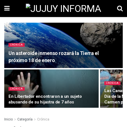
CRÓNICA
Un asteroide inmenso rozará la Tierra el
próximo 18 de enero
CRÓNICA
CRÓNICA
Las Canaria
En Libertador encontraron a un sujeto
Día de la M
abusando de su hijastra de 7 años
Carmen por
Inicio
Categoría
Crónica