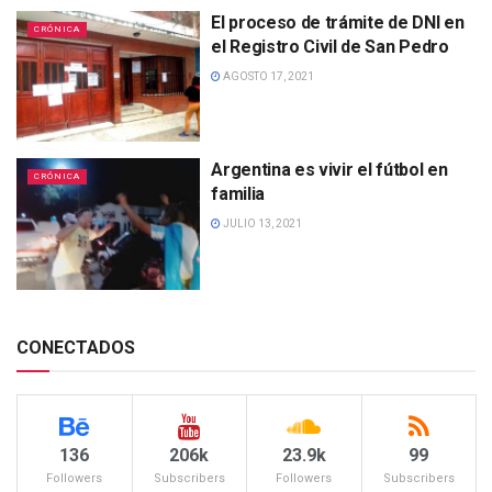
El proceso de trámite de DNI en
CRÓNICA
el Registro Civil de San Pedro
AGOSTO 17, 2021
Argentina es vivir el fútbol en
CRÓNICA
familia
JULIO 13, 2021
CONECTADOS
136
206k
23.9k
99
Followers
Subscribers
Followers
Subscribers