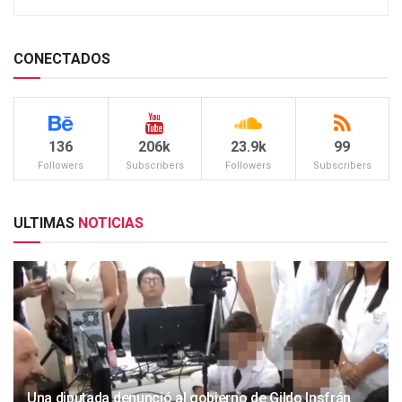
CONECTADOS
136
206k
23.9k
99
Followers
Subscribers
Followers
Subscribers
ULTIMAS
NOTICIAS
Una diputada denunció al gobierno de Gildo Insfrán