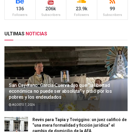
136
206k
23.9k
99
Followers
Subscribers
Followers
Subscribers
ULTIMAS
NOTICIAS
San Cayetano: García Cuerva dijo que “la libertad
económica no puede ser absoluta” y pidió por los
pobres y los endeudados
AGOSTO 7, 2026
Revés para Tapia y Toviggino: un juez calificó de
“una mera formalidad y ficción jurídica” el
cambio de domicilio de la AFA