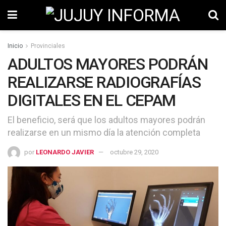
Inicio
Provinciales
ADULTOS MAYORES PODRÁN
REALIZARSE RADIOGRAFÍAS
DIGITALES EN EL CEPAM
El beneficio, será que los adultos mayores podrán
realizarse en un mismo día la atención completa
por
LEONARDO JAVIER
octubre 29, 2020