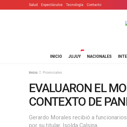
Salud
Espectáculos
Tecnología
Contacto
INICIO
JUJUY
NACIONALES
INT
Inicio
Provinciales
EVALUARON EL MO
CONTEXTO DE PAN
Gerardo Morales recibió a funcionario
por su titular, Isolda Calsina.