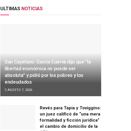
ULTIMAS
NOTICIAS
San Cayetano: García Cuerva dijo que “la
libertad económica no puede ser
absoluta” y pidió por los pobres y los
endeudados
AGOSTO 7, 2026
Revés para Tapia y Toviggino:
un juez calificó de “una mera
formalidad y ficción jurídica”
el cambio de domicilio de la