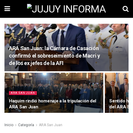
ARA San Juan: la Cámara de Casación
confirmó el sobreseimiento de Macri y
de los ex jefes de la AFI
ARA SAN JUAN
Haquim rindió homenaje a la tripulación del
Sentido hom
ARA San Juan
del ARA Sa
Inicio
Categoría
ARA San Juan