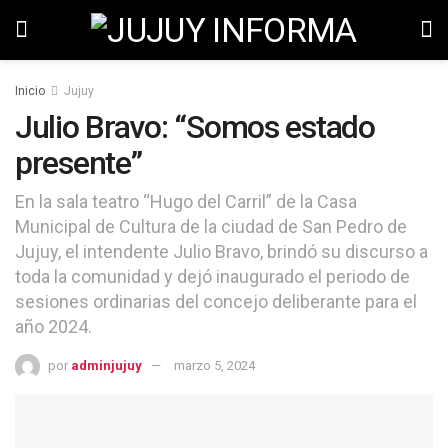
Inicio
Jujuy
Julio Bravo: “Somos estado
presente”
En la sala teatro “Hugo del Carril” de la Casa
Municipal de Cultura de la ciudad de San Pedro de
Jujuy, el intendente Julio Bravo, brindó su discurso a
toda la comunidad y dejó inaugurado el periodo de
sesiones ordinarias del concejo deliberante para el
año 2024.
por
adminjujuy
marzo 5, 2024