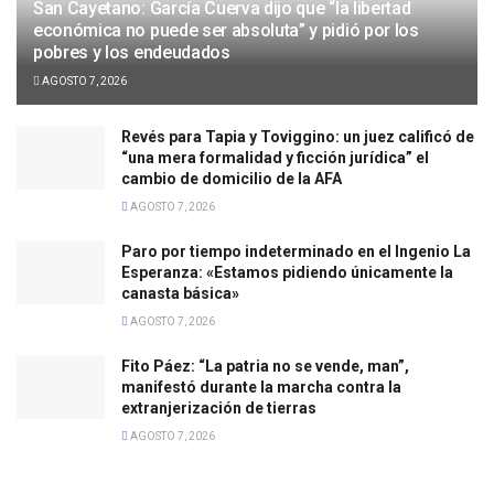
San Cayetano: García Cuerva dijo que “la libertad
económica no puede ser absoluta” y pidió por los
pobres y los endeudados
AGOSTO 7, 2026
Revés para Tapia y Toviggino: un juez calificó de
“una mera formalidad y ficción jurídica” el
cambio de domicilio de la AFA
AGOSTO 7, 2026
Paro por tiempo indeterminado en el Ingenio La
Esperanza: «Estamos pidiendo únicamente la
canasta básica»
AGOSTO 7, 2026
Fito Páez: “La patria no se vende, man”,
manifestó durante la marcha contra la
extranjerización de tierras
AGOSTO 7, 2026